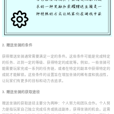
2. 赠送坐骑的条件
获得赠送坐骑通常需要满足一定的条件。这些条件可能是完成特定
的任务、达到一定的等级、获得特定的成就等。例如，一些坐骑可
能需要玩家完成一系列的任务链，或者在特定的副本中获得特定的
成就才能解锁。这些条件的设置旨在增加坐骑的稀有度和挑战性，
让玩家们有更多的目标和动力去追求。
3. 赠送坐骑的获取途径
赠送坐骑的获取途径主要分为两种：个人努力和团队合作。个人努
力是指玩家自己独立完成任务或挑战副本，获得坐骑的机会。这需