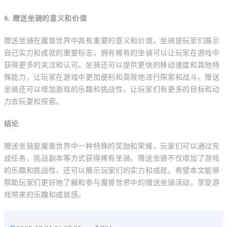
6. 赠送坐骑的意义和价值
赠送坐骑在魔兽世界中具有重要的意义和价值。坐骑是玩家们展示
自己实力和成就的重要标志，拥有稀有的坐骑可以让玩家在游戏中
获得更多的关注和认可。坐骑还可以提供更快的移动速度和其他特
殊能力，让玩家在游戏中更加便利和高效地进行探索和战斗。赠送
坐骑还可以增加游戏的乐趣和挑战性，让玩家们有更多的目标和动
力去玩耍和探索。
结论
赠送坐骑是魔兽世界中一种特殊的奖励和荣耀，玩家们可以通过完
成任务、挑战副本等方式获得稀有坐骑。赠送坐骑不仅增加了游戏
的乐趣和挑战性，还可以展示玩家们的实力和成就。希望本文能够
帮助玩家们更好地了解和参与魔兽世界中的赠送坐骑活动，享受游
戏带来的乐趣和成就感。