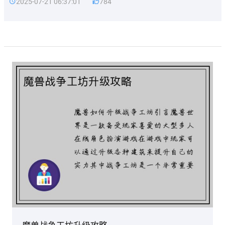
2025-07-21 06:37:01
784