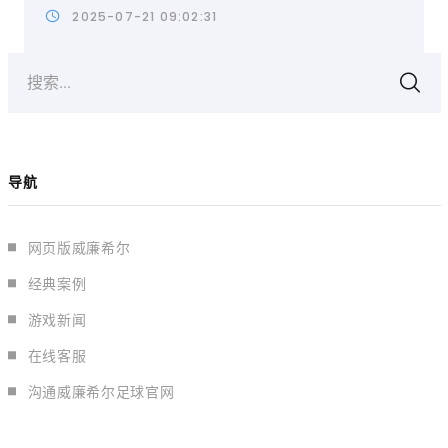
2025-07-21 09:02:31
搜索...
导航
网页版威廉希尔
经典案例
游戏新闻
在线客服
沟通威廉希尔足球官网