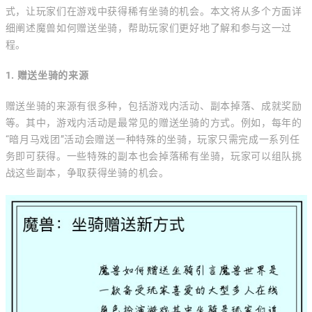
式，让玩家们在游戏中获得稀有坐骑的机会。本文将从多个方面详
细阐述魔兽如何赠送坐骑，帮助玩家们更好地了解和参与这一过
程。
1. 赠送坐骑的来源
赠送坐骑的来源有很多种，包括游戏内活动、副本掉落、成就奖励
等。其中，游戏内活动是最常见的赠送坐骑的方式。例如，每年的
“暗月马戏团”活动会赠送一种特殊的坐骑，玩家只需完成一系列任
务即可获得。一些特殊的副本也会掉落稀有坐骑，玩家可以组队挑
战这些副本，争取获得坐骑的机会。