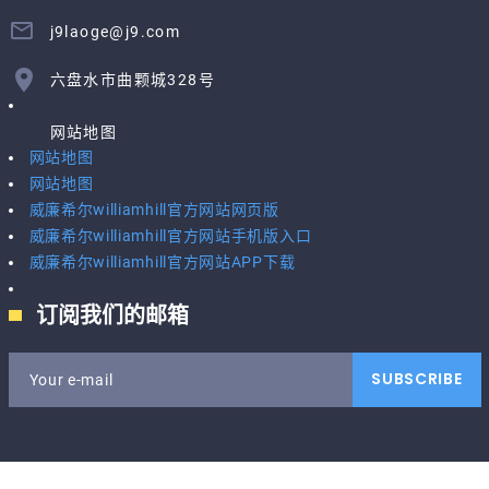
j9laoge@j9.com
六盘水市曲颗城328号
网站地图
网站地图
网站地图
威廉希尔williamhill官方网站网页版
威廉希尔williamhill官方网站手机版入口
威廉希尔williamhill官方网站APP下载
订阅我们的邮箱
SUBSCRIBE
Your e-mail