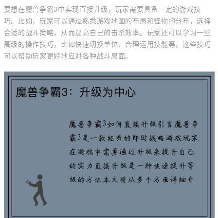
要想在魔兽争霸3中实现直接升级，玩家需要具备一定的游戏技
巧。比如，玩家可以通过熟悉游戏地图的布局和怪物的分布，选择
合适的战斗策略，从而提高自己的击杀效率。玩家还可以学习一些
高级的操作技巧，比如快速切换单位、合理运用技能等，这些技巧
可以帮助玩家更好地应对各种战斗局面。