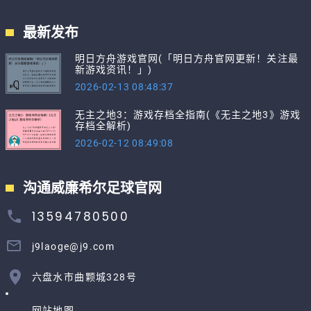
最新发布
明日方舟游戏官网(「明日方舟官网更新！关注最
新游戏资讯！」)
2026-02-13 08:48:37
无主之地3：游戏存档全指南(《无主之地3》游戏
存档全解析)
2026-02-12 08:49:08
沟通威廉希尔足球官网
13594780500
j9laoge@j9.com
六盘水市曲颗城328号
网站地图