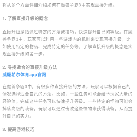
将从多个方面详细介绍如何在魔兽争霸3中实现直接升级。
1. 了解直接升级的概念
直接升级是指通过特定的方法或技巧，快速提升自己的等级。在魔
兽争霸3中，玩家可以利用一些游戏内的机制来实现直接升级，比
如使用特定的物品、完成特定的任务等。了解直接升级的概念是实
现直接升级的第一步。
2. 寻找适合的直接升级方法
威廉希尔体育app官网
在魔兽争霸3中，有很多种直接升级的方法，玩家可以根据自己的
情况选择适合自己的方法。比如，一些任务可能会给予玩家大量的
经验值，完成这些任务可以快速提升等级。一些特定的怪物可能会
掉落高级的装备，玩家可以通过击败这些怪物来获得装备，从而提
升自己的实力。
3. 提高游戏技巧