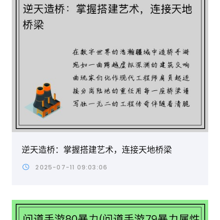
逆天造桥：掌握搭建艺术，连接天地桥梁
2025-07-11 09:03:06