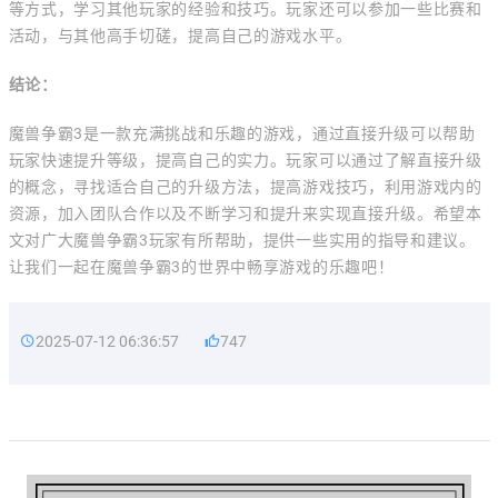
等方式，学习其他玩家的经验和技巧。玩家还可以参加一些比赛和
活动，与其他高手切磋，提高自己的游戏水平。
结论：
魔兽争霸3是一款充满挑战和乐趣的游戏，通过直接升级可以帮助
玩家快速提升等级，提高自己的实力。玩家可以通过了解直接升级
的概念，寻找适合自己的升级方法，提高游戏技巧，利用游戏内的
资源，加入团队合作以及不断学习和提升来实现直接升级。希望本
文对广大魔兽争霸3玩家有所帮助，提供一些实用的指导和建议。
让我们一起在魔兽争霸3的世界中畅享游戏的乐趣吧！
2025-07-12 06:36:57
747