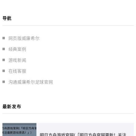
导航
网页版威廉希尔
经典案例
游戏新闻
在线客服
沟通威廉希尔足球官网
最新发布
明日方舟游戏官网(「明日方舟官网更新！关注