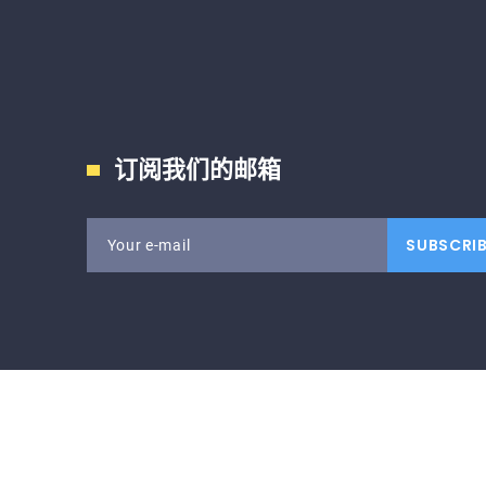
订阅我们的邮箱
SUBSCRI
Your e-mail
Real Estate
©
2026
- All Rights Reserved
威廉希尔williamh