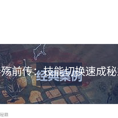
秦殇前传：技能切换速成秘
秘籍