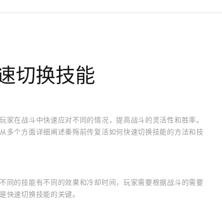
速切换技能
玩家在战斗中快速应对不同的情况，提高战斗的灵活性和胜率。
从多个方面详细阐述秦殇前传复活如何快速切换技能的方法和技
不同的技能有不同的效果和冷却时间，玩家需要根据战斗的需要
是快速切换技能的关键。