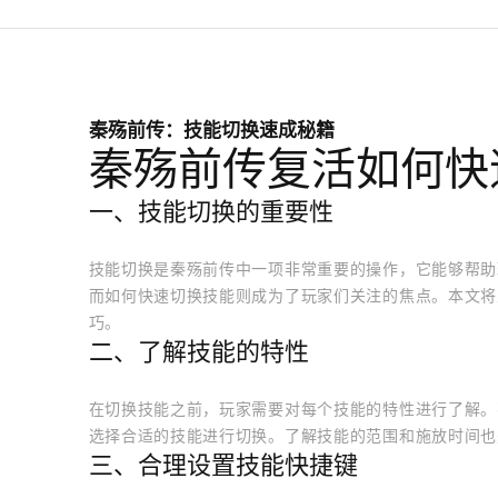
秦殇前传：技能切换速成秘籍
秦殇前传复活如何快
一、技能切换的重要性
技能切换是秦殇前传中一项非常重要的操作，它能够帮助
而如何快速切换技能则成为了玩家们关注的焦点。本文将
巧。
二、了解技能的特性
在切换技能之前，玩家需要对每个技能的特性进行了解。
选择合适的技能进行切换。了解技能的范围和施放时间也
三、合理设置技能快捷键