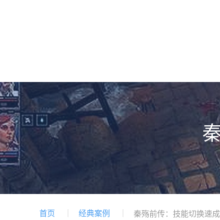
首页
经典案例
秦殇前传：技能切换速成