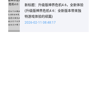
新标题：升级版神界危机4.6，全新体验
(升级版神界危机4.6：全新版本带来独
特游戏体验的续篇)
2026-02-11 08:48:17