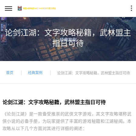
论剑江湖：文字攻略秘籍，武林盟主
指日可待
首页
经典案例
论剑江湖：文字攻略秘籍，武林盟主指日可待
论剑江湖：文字攻略秘籍，武林盟主指日可待
《论剑江湖》是一款备受推崇的武侠文字游戏，其文字攻略堪称武
侠小说的必备手册，为玩家提供了丰富的游戏秘籍和江湖秘闻。本
攻略从以下几个方面对其进行详细的阐述：