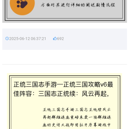
2025-06-12 06:37:21
692